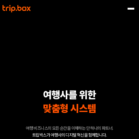
여행사를 위한
맞춤형 시스템
여행 비즈니스의 모든 순간을 이해하는 단 하나의 파트너.
트립박스가 여행사의 디지털 혁신을 함께합니다.